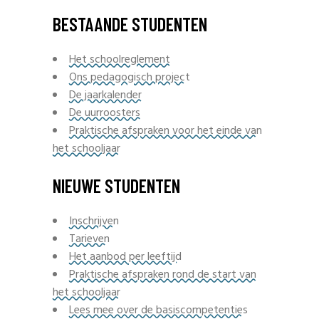
BESTAANDE STUDENTEN
Het schoolreglement
Ons pedagogisch project
De jaarkalender
De uurroosters
Praktische afspraken voor het einde van
het schooljaar
NIEUWE STUDENTEN
Inschrijven
Tarieven
Het aanbod per leeftijd
Praktische afspraken rond de start van
het schooljaar
Lees mee over de basiscompetenties