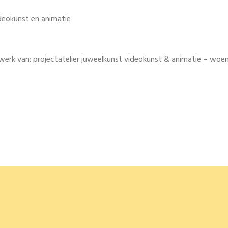
deokunst en animatie
werk van: projectatelier juweelkunst videokunst & animatie – wo