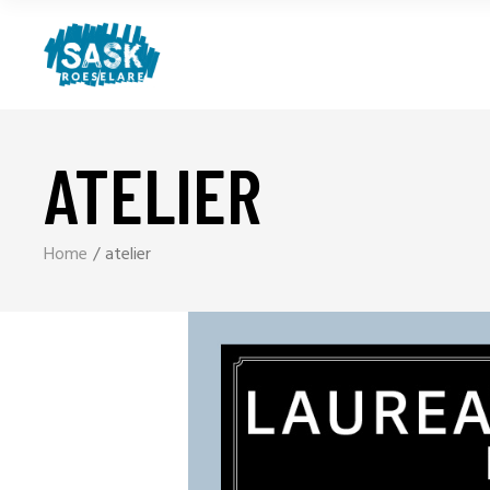
ATELIER
Home
atelier