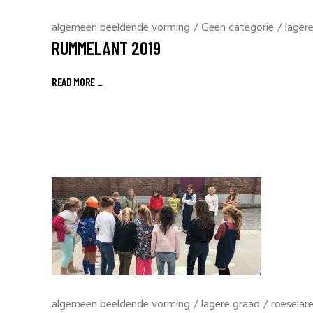
algemeen beeldende vorming
/
Geen categorie
/
lager
RUMMELANT 2019
READ MORE _
algemeen beeldende vorming
/
lagere graad
/
roeselar