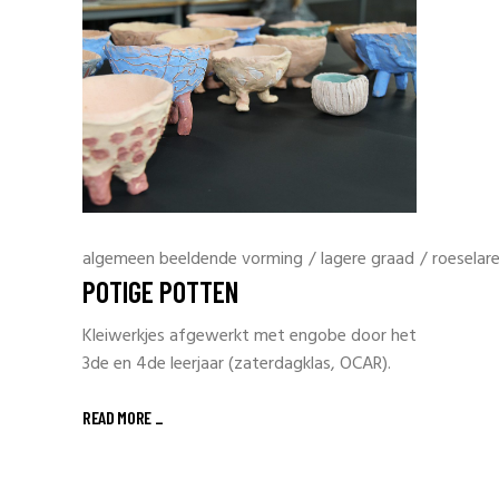
algemeen beeldende vorming
/
lagere graad
/
roeselar
POTIGE POTTEN
Kleiwerkjes afgewerkt met engobe door het
3de en 4de leerjaar (zaterdagklas, OCAR).
READ MORE _