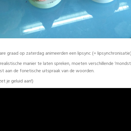
are graad op zaterdag animeerden een lipsync (= lipsynchronisatie
alistische manier te laten spreken, moeten verschillende ‘monds
 aan de fonetische uitspraak van de woorden.
zet je geluid aan!)