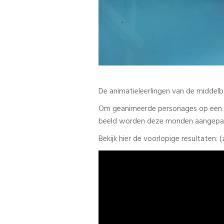
De animatieleerlingen van de middelb
Om geanimeerde personages op een re
beeld worden deze monden aangepast
Bekijk hier de voorlopige resultaten: (